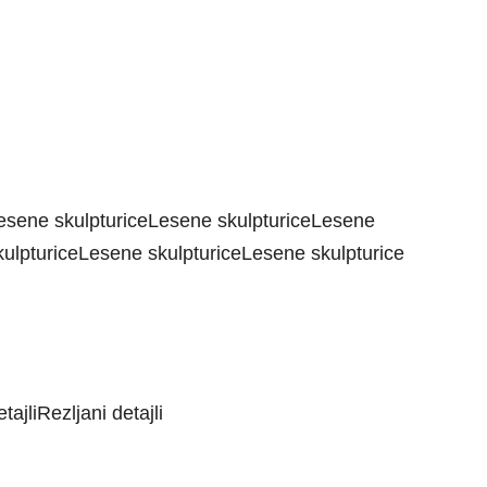
esene skulpturiceLesene skulpturiceLesene
kulpturiceLesene skulpturiceLesene skulpturice
tajliRezljani detajli