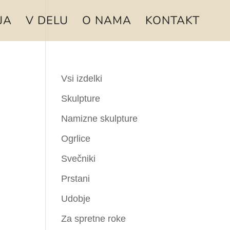
JA
V DELU
O NAMA
KONTAKT
Vsi izdelki
Skulpture
Namizne skulpture
Ogrlice
Svečniki
Prstani
Udobje
Za spretne roke