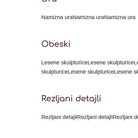
Namizna uraNamizna uraNamizna ura
Obeski
Lesene skulpturiceLesene skulpturiceL
skulpturiceLesene skulpturiceLesene s
Rezljani detajli
Rezljani detajliRezljani detajliRezljani de