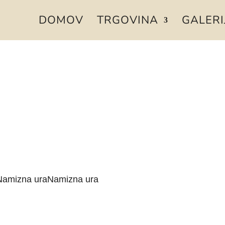
DOMOV
TRGOVINA
GALERI
Namizna uraNamizna ura