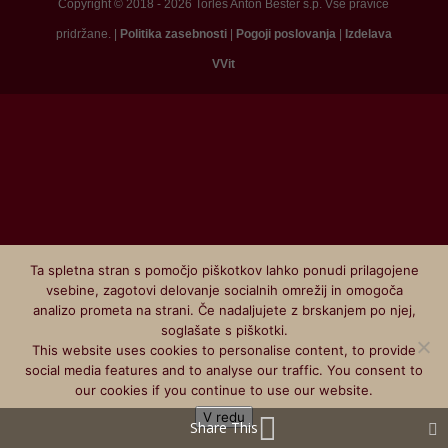
Copyright © 2018 - 2026 Torles Anton Bešter s.p. Vse pravice
pridržane. |
Politika zasebnosti
|
Pogoji poslovanja
|
Izdelava
VVit
Ta spletna stran s pomočjo piškotkov lahko ponudi prilagojene
vsebine, zagotovi delovanje socialnih omrežij in omogoča
analizo prometa na strani. Če nadaljujete z brskanjem po njej,
soglašate s piškotki.
This website uses cookies to personalise content, to provide
social media features and to analyse our traffic. You consent to
our cookies if you continue to use our website.
V redu
Share This