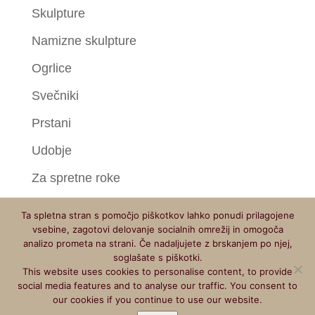
Skulpture
Namizne skulpture
Ogrlice
Svečniki
Prstani
Udobje
Za spretne roke
Ta spletna stran s pomočjo piškotkov lahko ponudi prilagojene
vsebine, zagotovi delovanje socialnih omrežij in omogoča
analizo prometa na strani. Če nadaljujete z brskanjem po njej,
soglašate s piškotki.
This website uses cookies to personalise content, to provide
Copyright © 2018 - 2026 Torles Anton Bešter s.p. Vse pravice
social media features and to analyse our traffic. You consent to
pridržane. |
Politika zasebnosti
|
Pogoji poslovanja
|
Izdelava
our cookies if you continue to use our website.