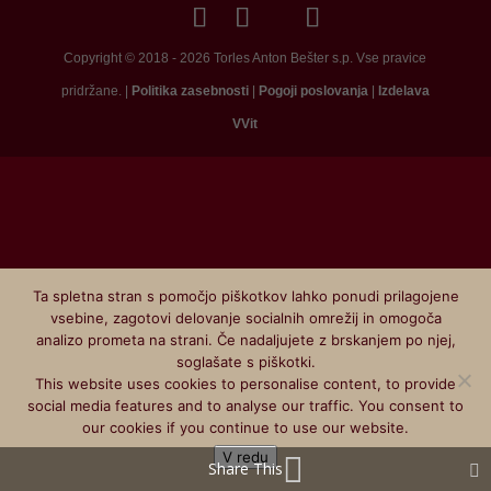
Copyright © 2018 - 2026 Torles Anton Bešter s.p. Vse pravice
pridržane. |
Politika zasebnosti
|
Pogoji poslovanja
|
Izdelava
VVit
Ta spletna stran s pomočjo piškotkov lahko ponudi prilagojene
vsebine, zagotovi delovanje socialnih omrežij in omogoča
analizo prometa na strani. Če nadaljujete z brskanjem po njej,
soglašate s piškotki.
This website uses cookies to personalise content, to provide
social media features and to analyse our traffic. You consent to
our cookies if you continue to use our website.
V redu
Share This