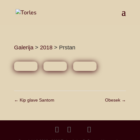
Galerija
>
2018
>
Prstan
←
Kip glave Santom
Obesek
→