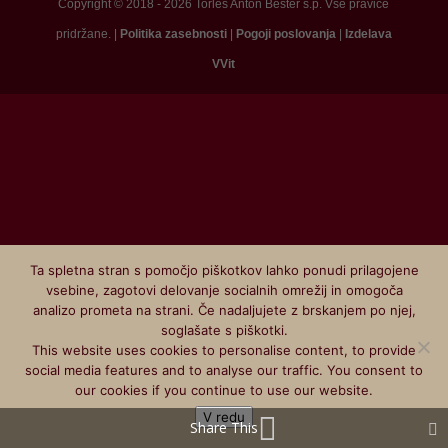
Copyright © 2018 - 2026 Torles Anton Bešter s.p. Vse pravice
pridržane. |
Politika zasebnosti
|
Pogoji poslovanja
|
Izdelava
VVit
Ta spletna stran s pomočjo piškotkov lahko ponudi prilagojene
vsebine, zagotovi delovanje socialnih omrežij in omogoča
analizo prometa na strani. Če nadaljujete z brskanjem po njej,
soglašate s piškotki.
This website uses cookies to personalise content, to provide
social media features and to analyse our traffic. You consent to
our cookies if you continue to use our website.
V redu
Share This